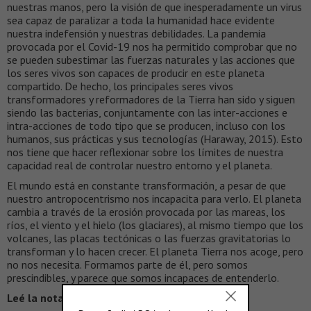
nuestras manos, pero la visión de que inesperadamente un virus
sea capaz de paralizar a toda la humanidad hace evidente
nuestra indefensión y nuestras debilidades. La pandemia
provocada por el Covid-19 nos ha permitido comprobar que no
se pueden subestimar las fuerzas naturales y las acciones que
los seres vivos son capaces de producir en este planeta
compartido. De hecho, los principales seres vivos
transformadores y reformadores de la Tierra han sido y siguen
siendo las bacterias, conjuntamente con las inter-acciones e
intra-acciones de todo tipo que se producen, incluso con los
humanos, sus prácticas y sus tecnologías (Haraway, 2015). Esto
nos tiene que hacer reflexionar sobre los límites de nuestra
capacidad real de controlar nuestro entorno y el planeta.
El mundo está en constante transformación, a pesar de que
nuestro antropocentrismo nos incapacita para verlo. El planeta
cambia a través de la erosión provocada por las mareas, los
ríos, el viento y el hielo (los glaciares), al mismo tiempo que los
volcanes, las placas tectónicas o las fuerzas gravitatorias lo
transforman y lo hacen crecer. El planeta Tierra nos acoge, pero
no nos necesita. Formamos parte de él, pero somos
prescindibles, y parece que somos incapaces de entenderlo.
Leé la nota completa en >
VEREDES