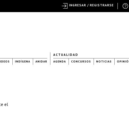
INGRESAR / REGISTRARSE
ACTUALIDAD
IDEOS
INDÍGENA
ANIDAR
AGENDA
CONCURSOS
NOTICIAS
OPINIÓ
te el