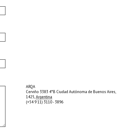
ARQA
Cerviño 3383 4°B Ciudad Autónoma de Buenos Aires,
1425,
Argentina
(+54 9 11) 3110 - 3896