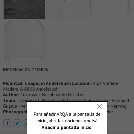
INFORMACIÓN TÉCNICA
Mountain Chapel in Andelsbuch Location:
Alpe Vordere
Niedere, A-6866 Andelsbuch
Author:
Cukrowicz Nachbaur Architekten
Team:
- Andreas Cukrowicz - Anton Nachbaur-Sturm - Emanuel
Gugele - Vera Hagspiel - Christian Schmölz - Hermann Nenning
Photography:
Hanspeter Schiess & Andreas Cukrowicz