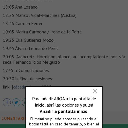
18:05 Ana Lozano
18:25 Marisol Vidal-Martínez (Austria)
18:45 Carmen Ferrer
19:05 Marita Carmona / Irene de la Torre
19:25 Elia Gutiérrez Mozo
19:45 Álvaro Leonardo Pérez
20:05 Argocret: Hormigón blanco autocomplaciente por vía
seca. Fernando Ríos Melguizo
17.45 h. Comunicaciones.
20:30 h. Final de sesiones.
link: [
cátedrablanca-VAL
]
COMENTARIOS