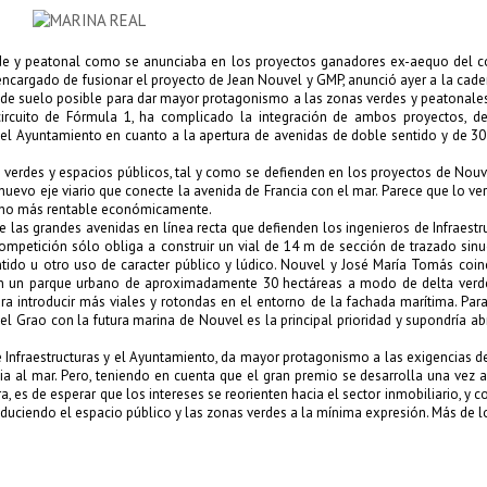
verde y peatonal como se anunciaba en los proyectos ganadores ex-aequo del 
 encargado de fusionar el proyecto de
Jean Nouvel
y
GMP
, anunció ayer a la
cade
mo de suelo posible para dar mayor protagonismo a las zonas verdes y peatonale
l circuito de Fórmula 1, ha complicado la integración de ambos proyectos, d
y del Ayuntamiento en cuanto a la apertura de avenidas de doble sentido y de 3
as verdes y espacios públicos, tal y como se defienden en los proyectos de
Nouv
 nuevo eje viario que conecte la avenida de Francia con el mar. Parece que lo ver
mucho más rentable económicamente.
a de las grandes avenidas en línea recta que defienden los ingenieros de Infraestr
competición sólo obliga a construir un vial de 14 m de sección de trazado sin
tido u otro uso de caracter público y lúdico.
Nouvel
y
José María Tomás
coinc
con un parque urbano de aproximadamente 30 hectáreas a modo de delta verd
ra introducir más viales y rotondas en el entorno de la fachada marítima. Par
l Grao con la futura marina de Nouvel es la principal prioridad y supondría abri
 Infraestructuras y el Ayuntamiento, da mayor protagonismo a las exigencias del
ia al mar. Pero, teniendo en cuenta que el gran premio se desarrolla una vez a
 es de esperar que los intereses se reorienten hacia el sector inmobiliario, y co
reduciendo el espacio público y las zonas verdes a la mínima expresión. Más de 