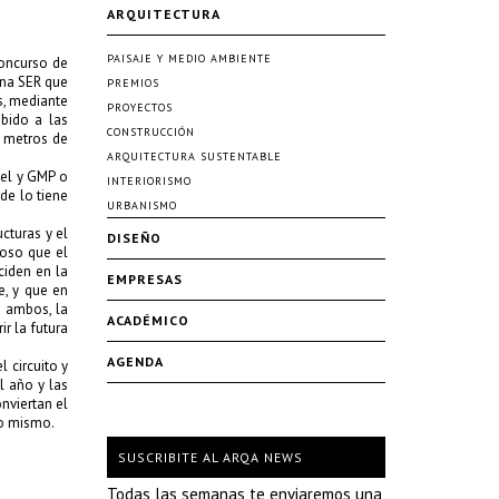
ARQUITECTURA
PAISAJE Y MEDIO AMBIENTE
concurso de
na SER
que
PREMIOS
s, mediante
PROYECTOS
ebido a las
CONSTRUCCIÓN
0 metros de
ARQUITECTURA SUSTENTABLE
el
y
GMP
o
INTERIORISMO
de lo tiene
URBANISMO
ucturas y el
DISEÑO
uoso que el
iden en la
EMPRESAS
e, y que en
a ambos, la
ACADÉMICO
r la futura
AGENDA
 circuito y
l año y las
nviertan el
lo mismo.
SUSCRIBITE AL ARQA NEWS
Todas las semanas te enviaremos una