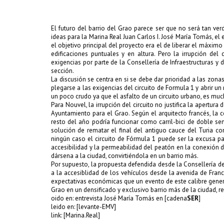
El futuro del barrio del Grao parece ser que no será tan 
ideas para la Marina Real Juan Carlos I.
José
María Tomás
, el
el objetivo principal del proyecto era el de liberar el máxi
edificaciones puntuales y en altura. Pero la irrupción de
exigencias por parte de la Consellería de Infraestructuras 
sección.
La discusión se centra en si se debe dar prioridad a las zon
plegarse a las exigencias del circuito de Formula 1 y abrir un
un poco crudo ya que el asfalto de un circuito urbano, es 
Para
Nouvel
, la irrupción del circuito no justifica la apertur
Ayuntamiento para el Grao. Según el arquitecto francés, la 
resto del año podría funcionar como carril-bici de doble sen
solución de rematar el final del antiguo cauce del Turia 
ningún caso el circuito de Fórmula 1 puede ser la excusa pa
accesibilidad y la permeabilidad del peatón en la conexión de
dársena a la ciudad, convirtiéndola en un barrio más.
Por supuesto, la propuesta defendida desde la Consellería de
a la accesiblidad de los vehículos desde la avenida de Franc
expectativas económicas que un evento de este calibre genera,
Grao en un densificado y exclusivo barrio más de la ciudad, 
oido en:
entrevista José María Tomás en
[cadena
SER
]
leido en:
[levante-EMV]
link:
[Marina.Real]