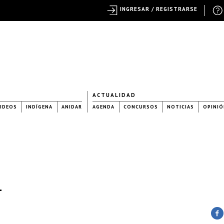
INGRESAR / REGISTRARSE
ACTUALIDAD
IDEOS
INDÍGENA
ANIDAR
AGENDA
CONCURSOS
NOTICIAS
OPINIÓ
1