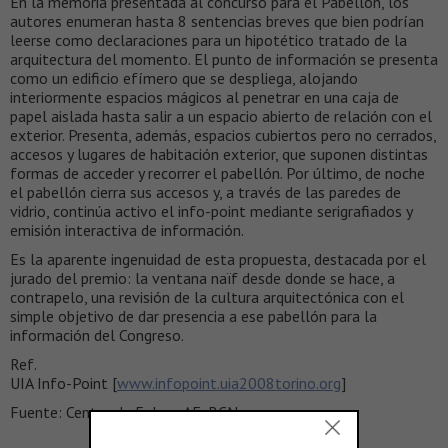
En la memoria presentada al concurso para el Pabellón, los
autores enumeran hasta 8 sentencias breves que bien podrían
leerse como declaraciones para un hipotético tratado de la
arquitectura del momento. El punto de información se presenta
como un edificio efímero que se despliega, alojando
interiormente espacios mágicos al penetrar en una caja de
papel aislada hasta salir a un espacio abierto de relación con el
exterior. Presenta, además, espacios cubiertos pero no cerrados,
accesos y lugares de habitación exterior, que suponen distintas
formas de acceder y recorrer el pabellón. Por último, de noche
el pabellón cierra sus accesos y, a través de las paredes de
vidrio, continúa activo el info-point mediante serigrafiados y
emisión interactiva de información.
Es la aparente ingenuidad de esta propuesta, destacada por el
jurado del premio: la ventana naïf desde donde se hace, a
contrapelo, una revisión de la cultura arquitectónica con el
simple objetivo de dar presencia a ese pabellón para la
información del Congreso.
Ref.
UIA Info-Point [
www.infopoint.uia2008torino.org
]
Fuente: Centro de Enlace AE, BCN