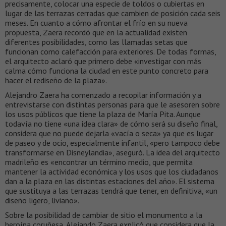
precisamente, colocar una especie de toldos o cubiertas en
lugar de las terrazas cerradas que cambien de posición cada seis
meses. En cuanto a cómo afrontar el frío en su nueva
propuesta, Zaera recordó que en la actualidad existen
diferentes posibilidades, como las llamadas setas que
funcionan como calefacción para exteriores. De todas formas,
el arquitecto aclaró que primero debe «investigar con más
calma cómo funciona la ciudad en este punto concreto para
hacer el rediseño de la plaza».
Alejandro Zaera ha comenzado a recopilar información y a
entrevistarse con distintas personas para que le asesoren sobre
los usos públicos que tiene la plaza de María Pita. Aunque
todavía no tiene «una idea clara» de cómo será su diseño final,
considera que no puede dejarla «vacía o seca» ya que es lugar
de paseo y de ocio, especialmente infantil, «pero tampoco debe
transformarse en Disneylandia», aseguró. La idea del arquitecto
madrileño es «encontrar un término medio, que permita
mantener la actividad económica y los usos que los ciudadanos
dan a la plaza en las distintas estaciones del año». El sistema
que sustituya a las terrazas tendrá que tener, en definitiva, «un
diseño ligero, liviano».
Sobre la posibilidad de cambiar de sitio el monumento a la
heroína coruñesa, Alejando Zaera explicó que considera que la