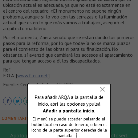
ubicación actual es adecuada, ya que no está exactamente en
el centro del recuadro. «El monumento no supone ningún
problema, aunque sí lo veo con las terrazas o la iluminación
actual, que es en lo que más vamos a trabajar», aseguró el
arquitecto madrileño.
Por el momento, Zaera señaló que se están dando los primeros
pasos para la reforma, por lo que todavía no se marca plazos
para el comienzo de las obras ni para su finalización. No
obstante, sí avanzó que cambiará los accesos al aparcamiento
para que tengan acceso a él los discapacitados.
Ref.
F.O.A. [
www.f-o-a.net
]
Fuente: Centro de Enlace AE, BCN
COMENTARIOS
Apologies, for this post the comments are closed.