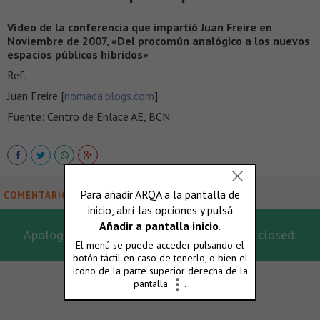
Vídeo de la conferencia que impartió Juan Freire en
Noviembre de 2007, «Del procomún analógico a los nuevos
espacios públicos híbridos»
Ref.
Juan Freire [
nomada.blogs.com
]
Fuente: Centro de Enlace AE, BCN
COMENTARIOS
Apologies, for this post the comments are closed.