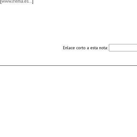
[
www.ifema.es…
]
Enlace corto a esta nota: