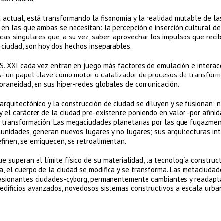
a actual, está transformando la fisonomía y la realidad mutable de la
 en las que ambas se necesitan: la percepción e inserción cultural de
cas singulares que, a su vez, saben aprovechar los impulsos que reci
y ciudad, son hoy dos hechos inseparables.
S. XXI cada vez entran en juego más factores de emulación e interac
es- un papel clave como motor o catalizador de procesos de transform
raneidad, en sus hiper-redes globales de comunicación.
arquitectónico y la construcción de ciudad se diluyen y se fusionan; 
y el carácter de la ciudad pre-existente poniendo en valor -por afinid
a transformación. Las megaciudades planetarias por las que fugazme
tunidades, generan nuevos lugares y no lugares; sus arquitecturas in
finen, se enriquecen, se retroalimentan.
e superan el límite físico de su materialidad, la tecnología construct
a, el cuerpo de la ciudad se modifica y se transforma. Las metaciudad
pasionantes ciudades-cyborg, permanentemente cambiantes y readapt
edificios avanzados, novedosos sistemas constructivos a escala urba