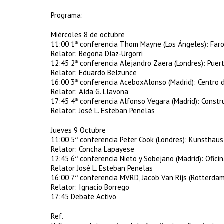
Programa:
Miércoles 8 de octubre
11:00 1ª conferencia Thom Mayne (Los Ángeles): Faro d
Relator: Begoña Díaz-Urgorri
12:45 2ª conferencia Alejandro Zaera (Londres): Puert
Relator: Eduardo Belzunce
16:00 3ª conferencia AceboxAlonso (Madrid): Centro d
Relator: Aída G. Llavona
17:45 4ª conferencia Alfonso Vegara (Madrid): Const
Relator: José L. Esteban Penelas
Jueves 9 Octubre
11:00 5ª conferencia Peter Cook (Londres): Kunsthaus 
Relator: Concha Lapayese
12:45 6ª conferencia Nieto y Sobejano (Madrid): Ofici
Relator José L. Esteban Penelas
16:00 7ª conferencia MVRD, Jacob Van Rijs (Rotterdam
Relator: Ignacio Borrego
17:45 Debate Activo
Ref.