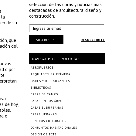
selección de las obras y noticias más
destacadas de arquitectura, diseño y
s
construcción.
 la
ben de su
ción, que
SUSCRIBIRSE
DESUSCRIBITE
ación del
NAVEGÁ POR TIPOLOGÍAS
nuevas
AEROPUERTOS
ad o por
nte
ARQUITECTURA EFÍMERA
terpretan
BARES Y RESTAURANTES
BIBLIOTECAS
CASAS DE CAMPO
iva
CASAS EN LOS ÁRBOLES
es de hoy,
CASAS SUBURBANAS
ables,
CASAS URBANAS
na e
CENTROS CULTURALES
CONJUNTOS HABITACIONALES
DESIGN OBJECTS