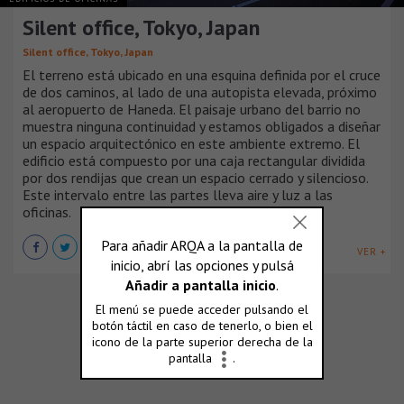
Silent office, Tokyo, Japan
Silent office, Tokyo, Japan
El terreno está ubicado en una esquina definida por el cruce
de dos caminos, al lado de una autopista elevada, próximo
al aeropuerto de Haneda. El paisaje urbano del barrio no
muestra ninguna continuidad y estamos obligados a diseñar
un espacio arquitectónico en este ambiente extremo. El
edificio está compuesto por una caja rectangular dividida
por dos rendijas que crean un espacio cerrado y silencioso.
Este intervalo entre las partes lleva aire y luz a las
oficinas.
VER +