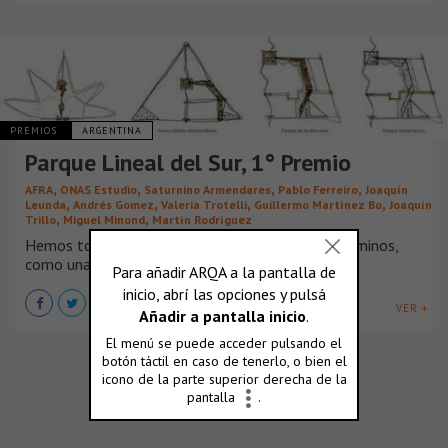
PREMIOS
ARGENTINA
Parque Lineal del Sur, 1° Premio
,
,
,
,
AFRA
ONAS Estudio
Saturnino Armendares
Pablo Ferreiro
Joaquín
,
,
,
,
Leunda
Andrés Gomez
Valeria Trotelli
Guillermo Martínez Bo
Joaquín
,
,
Trillo
Miguel Minond
Martín Rodríguez
Hemos tomado este concurso, en sus propios términos,
como una oportunidad para reflexionar en [...]
VER +