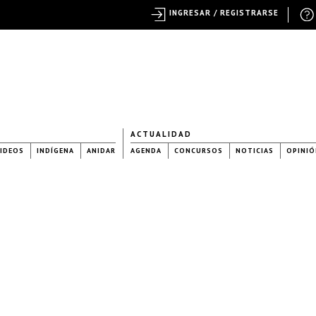
INGRESAR / REGISTRARSE
ACTUALIDAD
IDEOS
INDÍGENA
ANIDAR
AGENDA
CONCURSOS
NOTICIAS
OPINIÓ