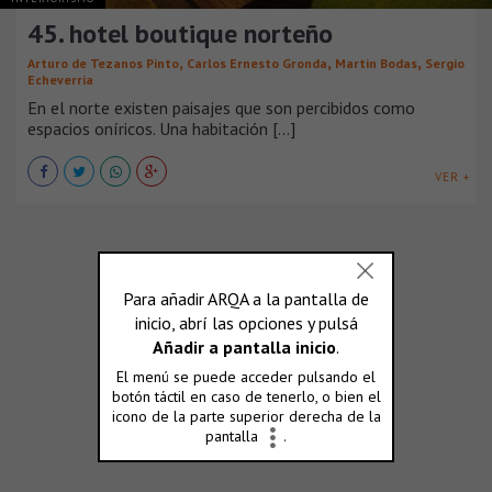
45. hotel boutique norteño
,
,
,
Arturo de Tezanos Pinto
Carlos Ernesto Gronda
Martin Bodas
Sergio
Echeverria
En el norte existen paisajes que son percibidos como
espacios oníricos. Una habitación [...]
VER +