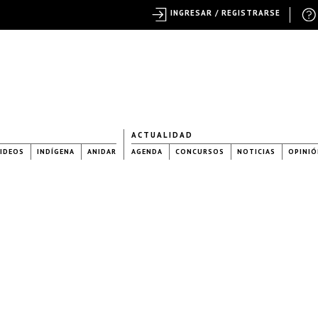
INGRESAR / REGISTRARSE
ACTUALIDAD
IDEOS
INDÍGENA
ANIDAR
AGENDA
CONCURSOS
NOTICIAS
OPINIÓ