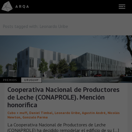
Posts tagged with:
Leonardo Uribe
PREMIOS
URUGUAY
Cooperativa Nacional de Productores
de Leche (CONAPROLE). Mención
honorífica
,
,
,
,
Cubo + mu!!!
Daniel Timbal
Leonardo Uribe
Agustín André
Nicolás
,
Newton
Gonzalo Parma
La Cooperativa Nacional de Productores de Leche
(CONAPROLE) ha decidido remodelar el edificio de su [...]