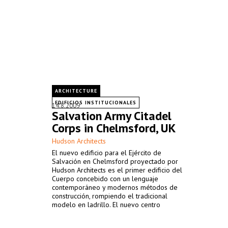
ARCHITECTURE
EDIFICIOS INSTITUCIONALES
14.8.2009
Salvation Army Citadel
Corps in Chelmsford, UK
Hudson Architects
El nuevo edificio para el Ejército de
Salvación en Chelmsford proyectado por
Hudson Architects es el primer edificio del
Cuerpo concebido con un lenguaje
contemporáneo y modernos métodos de
construcción, rompiendo el tradicional
modelo en ladrillo. El nuevo centro
contiene los dos programas de la Misión: un
salón de actos de culto, así como