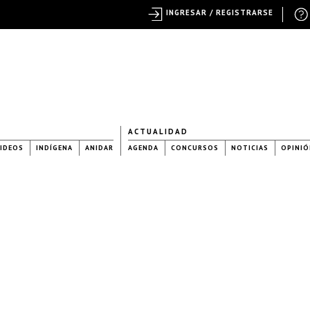
INGRESAR / REGISTRARSE
ACTUALIDAD
IDEOS
INDÍGENA
ANIDAR
AGENDA
CONCURSOS
NOTICIAS
OPINIÓ