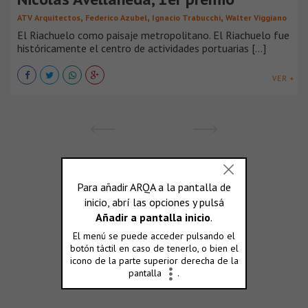
,
,
,
ATV Arquitectos
Federico Azubel
Ignacio Trabucchi
Walter Viggiano
El Riachuelo como paisaje metropolitano. El Riachuelo fue
históricamente el centro de actividades portuarias [...]
VER +