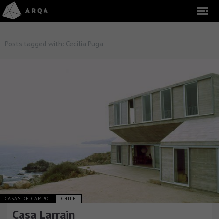
Posts tagged with:
Cecilia Puga
CASAS DE CAMPO
CHILE
Casa Larrain