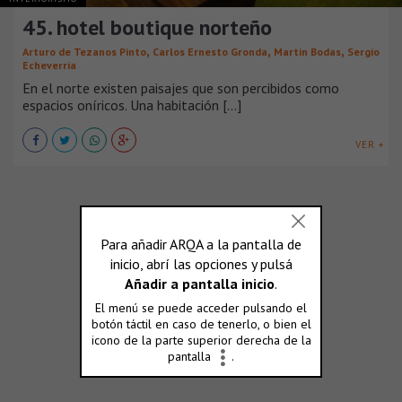
45. hotel boutique norteño
,
,
,
Arturo de Tezanos Pinto
Carlos Ernesto Gronda
Martin Bodas
Sergio
Echeverria
En el norte existen paisajes que son percibidos como
espacios oníricos. Una habitación [...]
VER +