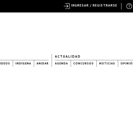
INGRESAR / REGISTRARSE
ACTUALIDAD
IDEOS
INDÍGENA
ANIDAR
AGENDA
CONCURSOS
NOTICIAS
OPINIÓ