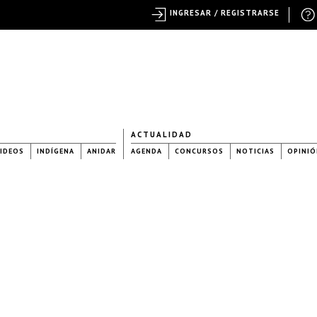
INGRESAR / REGISTRARSE
ACTUALIDAD
IDEOS
INDÍGENA
ANIDAR
AGENDA
CONCURSOS
NOTICIAS
OPINIÓ