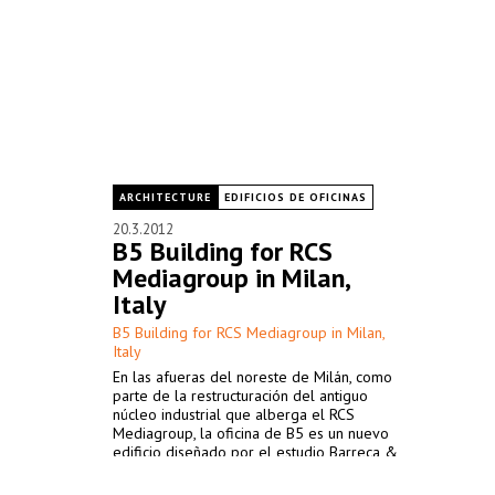
ARCHITECTURE
EDIFICIOS DE OFICINAS
20.3.2012
B5 Building for RCS
Mediagroup in Milan,
Italy
B5 Building for RCS Mediagroup in Milan,
Italy
En las afueras del noreste de Milán, como
parte de la restructuración del antiguo
núcleo industrial que alberga el RCS
Mediagroup, la oficina de B5 es un nuevo
edificio diseñado por el estudio Barreca &
La Varra. El edificio es parte integral de un
plan maestro diseñado para contribuir a la