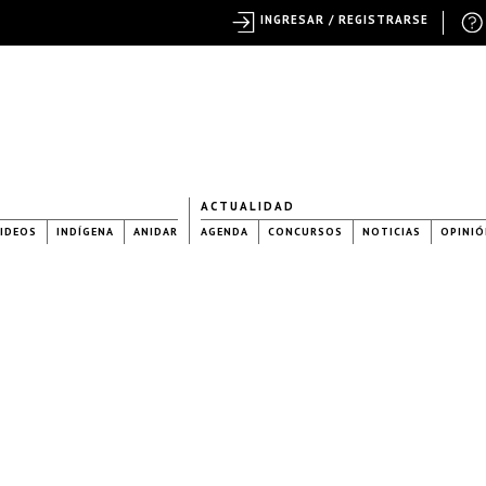
INGRESAR / REGISTRARSE
ACTUALIDAD
IDEOS
INDÍGENA
ANIDAR
AGENDA
CONCURSOS
NOTICIAS
OPINIÓ