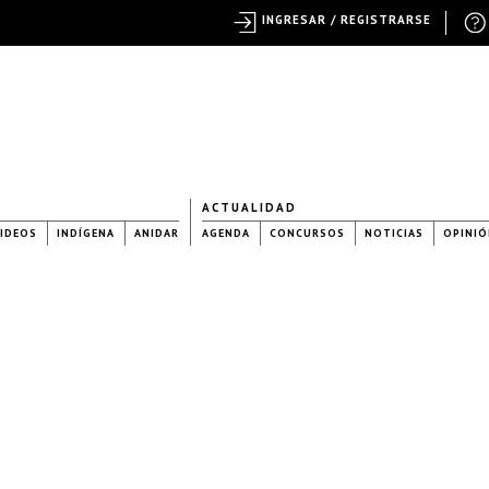
INGRESAR / REGISTRARSE
ACTUALIDAD
IDEOS
INDÍGENA
ANIDAR
AGENDA
CONCURSOS
NOTICIAS
OPINIÓ