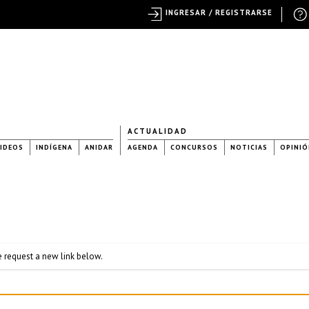
INGRESAR / REGISTRARSE
ACTUALIDAD
IDEOS
INDÍGENA
ANIDAR
AGENDA
CONCURSOS
NOTICIAS
OPINIÓ
se request a new link below.