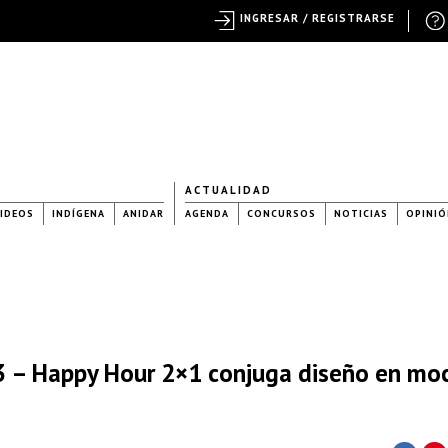
INGRESAR / REGISTRARSE
ACTUALIDAD
IDEOS
INDÍGENA
ANIDAR
AGENDA
CONCURSOS
NOTICIAS
OPINIÓ
 – Happy Hour 2×1 conjuga diseño en mo