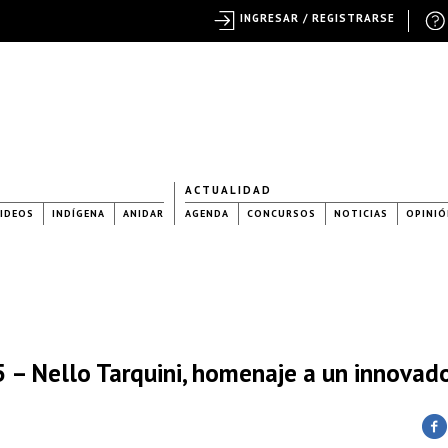
INGRESAR / REGISTRARSE
ACTUALIDAD
IDEOS
INDÍGENA
ANIDAR
AGENDA
CONCURSOS
NOTICIAS
OPINIÓ
– Nello Tarquini, homenaje a un innovad