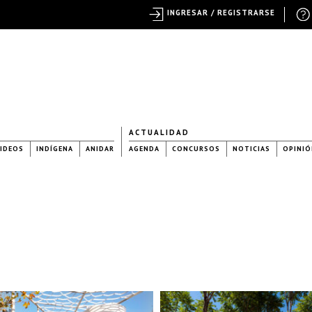
INGRESAR / REGISTRARSE
ACTUALIDAD
IDEOS
INDÍGENA
ANIDAR
AGENDA
CONCURSOS
NOTICIAS
OPINIÓ