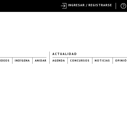
INGRESAR / REGISTRARSE
ACTUALIDAD
IDEOS
INDÍGENA
ANIDAR
AGENDA
CONCURSOS
NOTICIAS
OPINIÓ