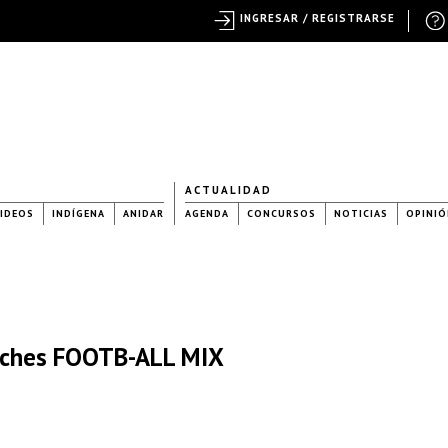
INGRESAR / REGISTRARSE
ACTUALIDAD
IDEOS
INDÍGENA
ANIDAR
AGENDA
CONCURSOS
NOTICIAS
OPINIÓ
fiches FOOTB-ALL MIX