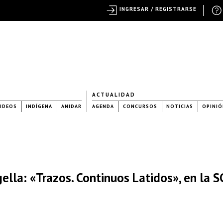
INGRESAR / REGISTRARSE
ACTUALIDAD
IDEOS
INDÍGENA
ANIDAR
AGENDA
CONCURSOS
NOTICIAS
OPINIÓ
ella: «Trazos. Continuos Latidos», en la S