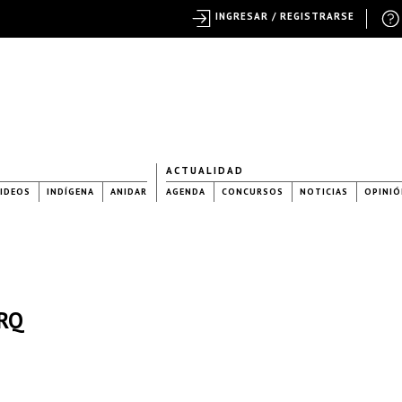
INGRESAR / REGISTRARSE
ACTUALIDAD
IDEOS
INDÍGENA
ANIDAR
AGENDA
CONCURSOS
NOTICIAS
OPINIÓ
ARQ