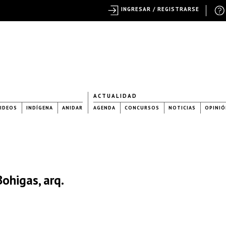
INGRESAR / REGISTRARSE
ACTUALIDAD
IDEOS
INDÍGENA
ANIDAR
AGENDA
CONCURSOS
NOTICIAS
OPINIÓ
Bohigas, arq.