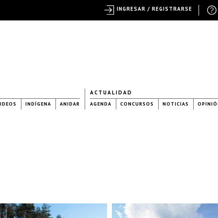
INGRESAR / REGISTRARSE
ACTUALIDAD
IDEOS
INDÍGENA
ANIDAR
AGENDA
CONCURSOS
NOTICIAS
OPINIÓ