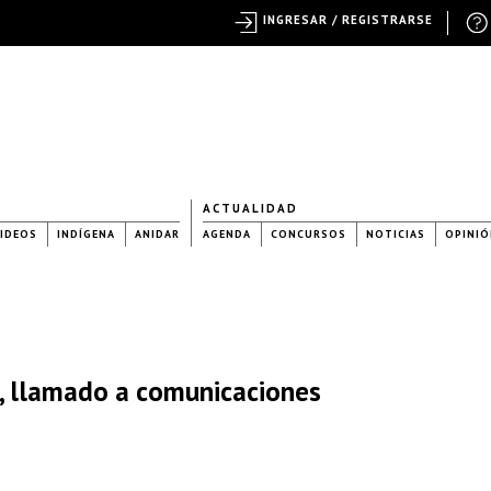
INGRESAR / REGISTRARSE
ACTUALIDAD
IDEOS
INDÍGENA
ANIDAR
AGENDA
CONCURSOS
NOTICIAS
OPINIÓ
es, llamado a comunicaciones