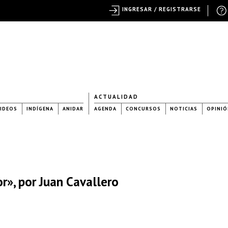
INGRESAR / REGISTRARSE
ACTUALIDAD
IDEOS
INDÍGENA
ANIDAR
AGENDA
CONCURSOS
NOTICIAS
OPINIÓ
or», por Juan Cavallero