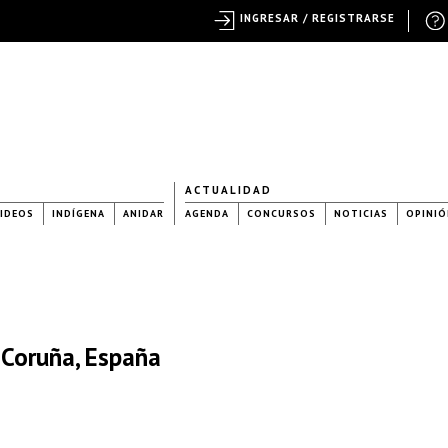
INGRESAR / REGISTRARSE
ACTUALIDAD
IDEOS
INDÍGENA
ANIDAR
AGENDA
CONCURSOS
NOTICIAS
OPINIÓ
 Coruña, España