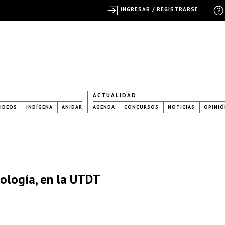
INGRESAR / REGISTRARSE
ACTUALIDAD
IDEOS
INDÍGENA
ANIDAR
AGENDA
CONCURSOS
NOTICIAS
OPINIÓ
ología, en la UTDT