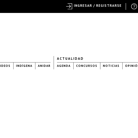
INGRESAR / REGISTRARSE
ACTUALIDAD
IDEOS
INDÍGENA
ANIDAR
AGENDA
CONCURSOS
NOTICIAS
OPINIÓ