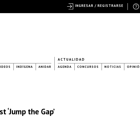
INGRESAR / REGISTRARSE
ACTUALIDAD
IDEOS
INDÍGENA
ANIDAR
AGENDA
CONCURSOS
NOTICIAS
OPINIÓ
st ‘Jump the Gap’