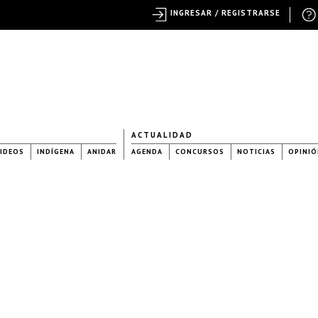
INGRESAR / REGISTRARSE
ACTUALIDAD
IDEOS
INDÍGENA
ANIDAR
AGENDA
CONCURSOS
NOTICIAS
OPINIÓ