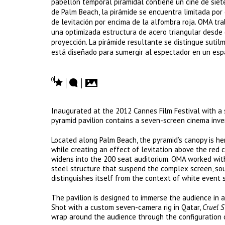
pabellón temporal piramidal contiene un cine de siet
de Palm Beach, la pirámide se encuentra limitada por
de levitación por encima de la alfombra roja. OMA tr
una optimizada estructura de acero triangular desde
proyección. La pirámide resultante se distingue suti
está diseñado para sumergir al espectador en un espa
0
Inaugurated at the 2012 Cannes Film Festival with a 
pyramid pavilion contains a seven-screen cinema inve
Located along Palm Beach, the pyramid’s canopy is 
while creating an effect of levitation above the red 
widens into the 200 seat auditorium. OMA worked wit
steel structure that suspend the complex screen, sou
distinguishes itself from the context of white event 
The pavilion is designed to immerse the audience in a 
Shot with a custom seven-camera rig in Qatar,
Cruel 
wrap around the audience through the configuration 