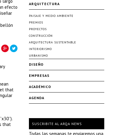
o largo
ARQUITECTURA
un efecto
diseñar
PAISAJE Y MEDIO AMBIENTE
PREMIOS
abellón
PROYECTOS
CONSTRUCCIÓN
ARQUITECTURA SUSTENTABLE
INTERIORISMO
URBANISMO
DISEÑO
ary
EMPRESAS
anean
ACADÉMICO
et that
angular
AGENDA
x30’’).
s that
SUSCRIBITE AL ARQA NEWS
Todas las semanas te enviaremos una