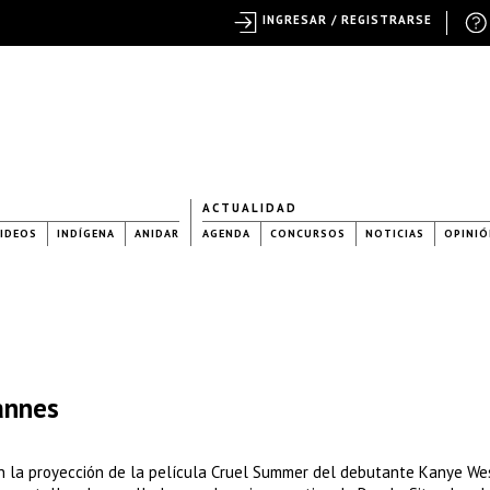
INGRESAR / REGISTRARSE
ACTUALIDAD
IDEOS
INDÍGENA
ANIDAR
AGENDA
CONCURSOS
NOTICIAS
OPINIÓ
annes
n la proyección de la película Cruel Summer del debutante Kanye Wes