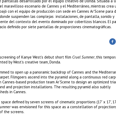
e pantallas desarrollado por el equipo creativo de Donda. Situada a l
 el maravilloso escenario de Cannes y el Mediterráneo, mientras crea 
abajó con el equipo de producción con sede en Cannes Ar'Scene para 
 donde suspenden las complejas instalaciones, de pantalla, sonido y
lmente del contexto del evento dominado por cobertizos blancos. El p
cio definido por siete pantallas de proporciones cinematográficas.
screening of Kanye West’s debut short film
Cruel Summer
, this tempor
nted by West’s creative team, Donda.
hemmed to open up a panoramic backdrop of Cannes and the Mediterr
carpet. Filmgoers ascend into the pyramid along a continuous red carp
h Cannes-based production team Ar’Scene to design an optimized tri
nd and projection installations. The resulting pyramid also subtly
sheds in Cannes.
space defined by seven screens of cinematic proportions (17’ x 17’, 17’
Summer
was envisioned for this space as a constellation of projection
of the screens.