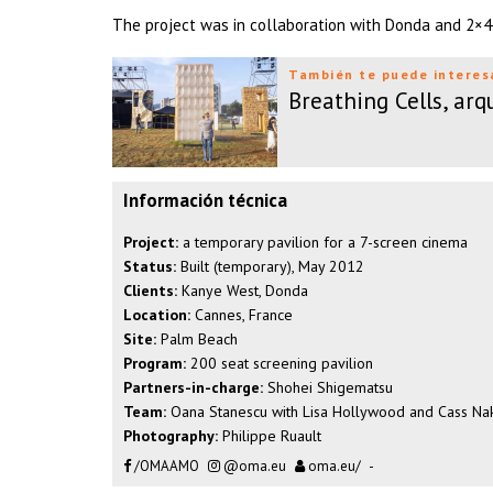
The project was in collaboration with Donda and 2×4,
También te puede interes
Breathing Cells, arq
Información técnica
Project:
a temporary pavilion for a 7-screen cinema
Status:
Built (temporary), May 2012
Clients:
Kanye West, Donda
Location:
Cannes, France
Site:
Palm Beach
Program:
200 seat screening pavilion
Partners-in-charge:
Shohei Shigematsu
Team:
Oana Stanescu with Lisa Hollywood and Cass Na
Photography:
Philippe Ruault
/OMAAMO
@oma.eu
oma.eu/
-