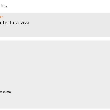
 Inc.
ar
uitectura viva
kashima