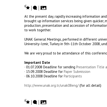
0
At the present day, rapidly increasing information an
brought up information services being given quicker, mo
production, presentation and accession of information,
to work together.
UNAK General Meetings, performed in different universi
University-Izmir, Turkey in 9th-11th October 2008, un
We are very proud to be attendance of this conference
Important Date
· 01.07.2008 Deadline for sending
Presentation Title
· 15.09.2008 Deadline for
Paper Submission
· 06.10.2008 Deadline for
Participants
http://www.unak.org.tr/unak08eng/
(for all detail)
0