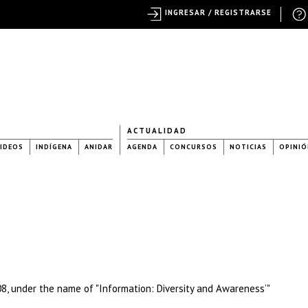
INGRESAR / REGISTRARSE
ACTUALIDAD
IDEOS
INDÍGENA
ANIDAR
AGENDA
CONCURSOS
NOTICIAS
OPINIÓ
08, under the name of "Information: Diversity and Awareness’"