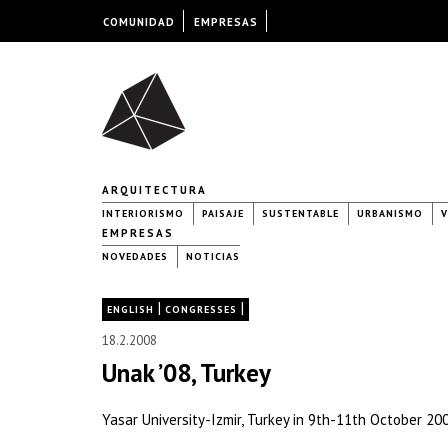
COMUNIDAD
EMPRESAS
ARQUITECTURA
INTERIORISMO
PAISAJE
SUSTENTABLE
URBANISMO
V
EMPRESAS
NOVEDADES
NOTICIAS
|
|
ENGLISH
CONGRESSES
18.2.2008
Unak ’08, Turkey
Yasar University-Izmir, Turkey in 9th-11th October 20