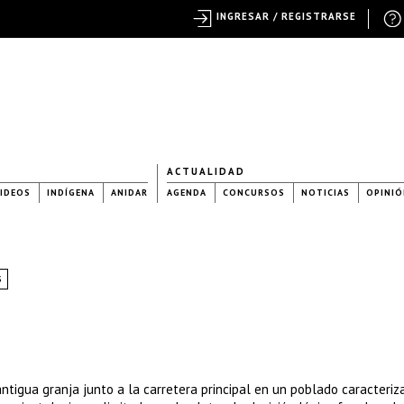
INGRESAR / REGISTRARSE
ACTUALIDAD
IDEOS
INDÍGENA
ANIDAR
AGENDA
CONCURSOS
NOTICIAS
OPINIÓ
S
ntigua granja junto a la carretera principal en un poblado caracteriz