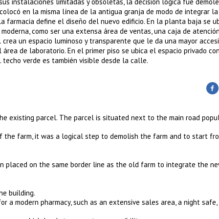
us instalaciones limitadas y obsoletas, la decisión lógica fue demoler
 colocó en la misma línea de la antigua granja de modo de integrar l
a farmacia define el diseño del nuevo edificio. En la planta baja se u
a moderna, como ser una extensa área de ventas, una caja de atenció
l crea un espacio luminoso y transparente que le da una mayor accesib
 área de laboratorio. En el primer piso se ubica el espacio privado co
l techo verde es también visible desde la calle.
e existing parcel. The parcel is situated next to the main road popu
f the farm, it was a logical step to demolish the farm and to start fr
n placed on the same border line as the old farm to integrate the n
e building.
 for a modern pharmacy, such as an extensive sales area, a night safe,