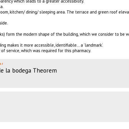
rency which leads to a greater accessibility.
a.
hroom, kitchen/ dining/ sleeping area. The terrace and green roof elev
side.
cks) form the modern shape of the building, which we consider to be w
g makes it more accessible, identifiable… a ‘landmark’.
of service, which was required for this pharmacy.
ar
 de la bodega Theorem