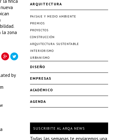
 la finca
ARQUITECTURA
a nueva
bican
PAISAJE Y MEDIO AMBIENTE
n
PREMIOS
ilidad.
PROYECTOS
n la zona
CONSTRUCCIÓN
ARQUITECTURA SUSTENTABLE
INTERIORISMO
URBANISMO
DISEÑO
lated by
EMPRESAS
om
ACADÉMICO
AGENDA
ew
SUSCRIBITE AL ARQA NEWS
 a
Todas las semanas te enviaremos una