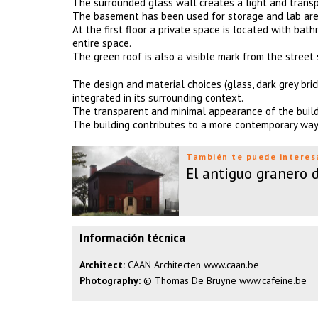
The surrounded glass wall creates a light and transpa
The basement has been used for storage and lab are
At the first floor a private space is located with bat
entire space.
The green roof is also a visible mark from the street 
The design and material choices (glass, dark grey bri
integrated in its surrounding context.
The transparent and minimal appearance of the buildin
The building contributes to a more contemporary way 
También te puede interes
El antiguo granero
Información técnica
Architect:
CAAN Architecten
www.caan.be
Photography:
© Thomas De Bruyne
www.cafeine.be