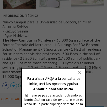
INFORMACIÓN TÉCNICA
Nuevo Campus para la Universidad de Bocconi, en Milán
Autores: SANAA
-
Kazuyo Sejima
-
Ryue Nishizawa
The New Campus in Numbers -
35,000 Sqm surface of the
former Centrale del latte area - 4 Buildings for SDA Bocconi
School of Management - 1 Sports centre - 1 Hall of residence
for students and visiting professors - 300 Beds in the hall of
residence - 21,500 Sqm left green (17,500 sqm of public park
and 4,000 of man-made greenery) - 1 Olympic-size indoor
swimming pool (50 m) - 2 Gyms - 1 Fitness centre - 130 Mln €
investment at current costs - 2018 Year of completion -
15,000 Sqm surface of the underground parking lot
COMENTARIOS