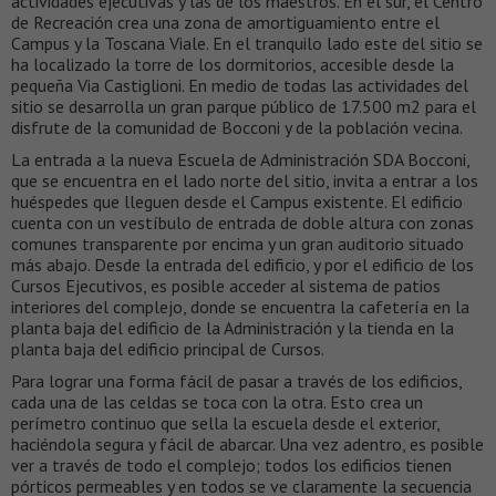
actividades ejecutivas y las de los maestros. En el sur, el Centro
de Recreación crea una zona de amortiguamiento entre el
Campus y la Toscana Viale. En el tranquilo lado este del sitio se
ha localizado la torre de los dormitorios, accesible desde la
pequeña Via Castiglioni. En medio de todas las actividades del
sitio se desarrolla un gran parque público de 17.500 m2 para el
disfrute de la comunidad de Bocconi y de la población vecina.
La entrada a la nueva Escuela de Administración SDA Bocconi,
que se encuentra en el lado norte del sitio, invita a entrar a los
huéspedes que lleguen desde el Campus existente. El edificio
cuenta con un vestíbulo de entrada de doble altura con zonas
comunes transparente por encima y un gran auditorio situado
más abajo. Desde la entrada del edificio, y por el edificio de los
Cursos Ejecutivos, es posible acceder al sistema de patios
interiores del complejo, donde se encuentra la cafetería en la
planta baja del edificio de la Administración y la tienda en la
planta baja del edificio principal de Cursos.
Para lograr una forma fácil de pasar a través de los edificios,
cada una de las celdas se toca con la otra. Esto crea un
perímetro continuo que sella la escuela desde el exterior,
haciéndola segura y fácil de abarcar. Una vez adentro, es posible
ver a través de todo el complejo; todos los edificios tienen
pórticos permeables y en todos se ve claramente la secuencia