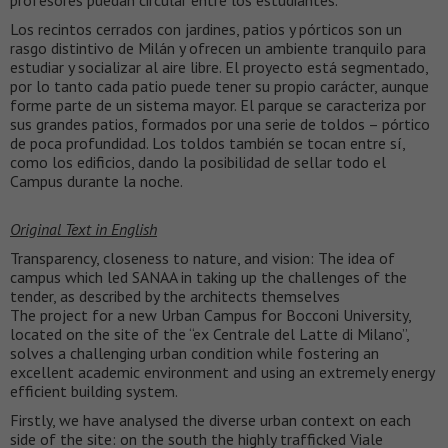
profesores puedan circular entre los estudiantes.
Los recintos cerrados con jardines, patios y pórticos son un
rasgo distintivo de Milán y ofrecen un ambiente tranquilo para
estudiar y socializar al aire libre. El proyecto está segmentado,
por lo tanto cada patio puede tener su propio carácter, aunque
forme parte de un sistema mayor. El parque se caracteriza por
sus grandes patios, formados por una serie de toldos – pórtico
de poca profundidad. Los toldos también se tocan entre sí,
como los edificios, dando la posibilidad de sellar todo el
Campus durante la noche.
Original Text in English
Transparency, closeness to nature, and vision: The idea of
campus which led SANAA in taking up the challenges of the
tender, as described by the architects themselves
The project for a new Urban Campus for Bocconi University,
located on the site of the “ex Centrale del Latte di Milano”,
solves a challenging urban condition while fostering an
excellent academic environment and using an extremely energy
efficient building system.
Firstly, we have analysed the diverse urban context on each
side of the site: on the south the highly trafficked Viale