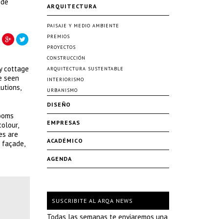
 de
ARQUITECTURA
PAISAJE Y MEDIO AMBIENTE
PREMIOS
PROYECTOS
CONSTRUCCIÓN
y cottage
ARQUITECTURA SUSTENTABLE
ve seen
INTERIORISMO
utions,
URBANISMO
DISEÑO
rooms
EMPRESAS
olour,
es are
ACADÉMICO
 façade,
AGENDA
SUSCRIBITE AL ARQA NEWS
Todas las semanas te enviaremos una