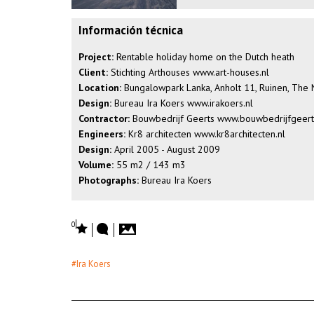
Información técnica
Project:
Rentable holiday home on the Dutch heath
Client:
Stichting Arthouses
www.art-houses.nl
Location:
Bungalowpark Lanka, Anholt 11, Ruinen, The
Design:
Bureau Ira Koers
www.irakoers.nl
Contractor:
Bouwbedrijf Geerts
www.bouwbedrijfgeert
Engineers:
Kr8 architecten
www.kr8architecten.nl
Design:
April 2005 - August 2009
Volume:
55 m2 / 143 m3
Photographs:
Bureau Ira Koers
0
#Ira Koers