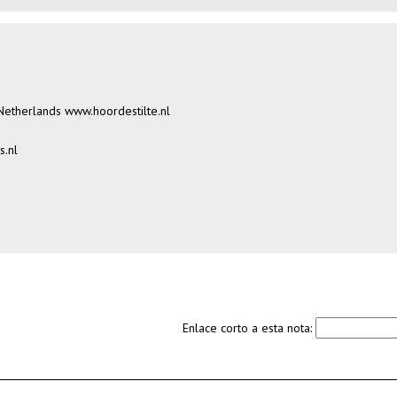
 Netherlands
www.hoordestilte.nl
s.nl
Enlace corto a esta nota: