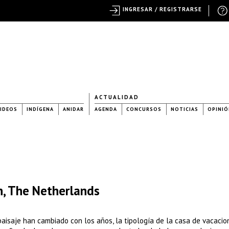
INGRESAR / REGISTRARSE
ACTUALIDAD
IDEOS
INDÍGENA
ANIDAR
AGENDA
CONCURSOS
NOTICIAS
OPINIÓ
n, The Netherlands
paisaje han cambiado con los años, la tipología de la casa de vacacio