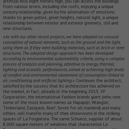
artificial hills eight meters high, you can access the buildings
from various levels, including the roofs, enjoying a unique
sensory relationship, given by the alternation of emotions:
thanks to green patios, great heights, natural light, a unique
relationship between interior and exterior greenery , old and
new structures.
«
As with our other recent projects, we have adopted an unusual
conception of natural elements, such as the ground and the light,
using them as if they were building materials, such as brick or steel
structures. The adopted design approach has been developed
according to environmental sustainability criteria, using a complex
process of analysis and planning, attentive to energy, thermal,
lighting and acoustic performances, aimed at achieving high levels
of comfort and environmental abatement of consumption linked to
air conditioning and artificial lighting
.» Continues the architect,
satisfied by the success that its architecture has achieved on
the market, in fact, already st the beginning 2013, VF
Corporation, the international fashion brands giant (who runs
some of the most known names as Napapijri, Wrangler,
Timberland, Eastpack, Reef, Seven for all mankind) and many
others, will transfer many of their showrooms in the striking
spaces of La Forgiatura. The same Schueco, supplier of about
8,000 square meters of windows that characterize La