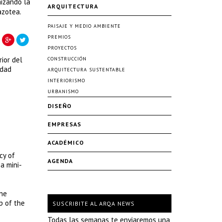
mizando la
ARQUITECTURA
azotea.
PAISAJE Y MEDIO AMBIENTE
PREMIOS
PROYECTOS
ior del
CONSTRUCCIÓN
udad
ARQUITECTURA SUSTENTABLE
INTERIORISMO
URBANISMO
DISEÑO
EMPRESAS
ACADÉMICO
cy of
AGENDA
a mini-
the
p of the
SUSCRIBITE AL ARQA NEWS
Todas las semanas te enviaremos una