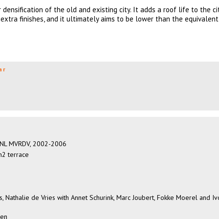
nsification of the old and existing city. It adds a roof life to the cit
 extra finishes, and it ultimately aims to be lower than the equivalen
ar
m NL MVRDV, 2002-2006
m2 terrace
, Nathalie de Vries with Annet Schurink, Marc Joubert, Fokke Moerel and Iv
gen