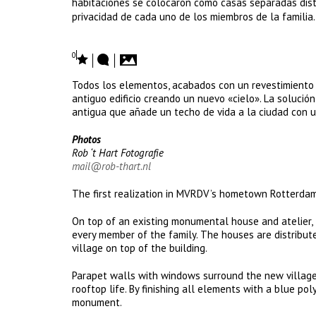
habitaciones se colocaron como casas separadas distri
privacidad de cada uno de los miembros de la familia. 
0
Todos los elementos, acabados con un revestimiento 
antiguo edificio creando un nuevo «cielo». La solució
antigua que añade un techo de vida a la ciudad con un
Photos
Rob ‘t Hart Fotografie
mail@rob-thart.nl
The first realization in MVRDV’s hometown Rotterdam
On top of an existing monumental house and atelier, 
every member of the family. The houses are distribute
village on top of the building.
Parapet walls with windows surround the new village.
rooftop life. By finishing all elements with a blue p
monument.