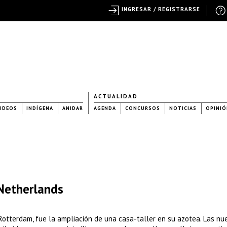
INGRESAR / REGISTRARSE
ACTUALIDAD
IDEOS
INDÍGENA
ANIDAR
AGENDA
CONCURSOS
NOTICIAS
OPINIÓ
 Netherlands
Rotterdam, fue la ampliación de una casa-taller en su azotea. Las nu