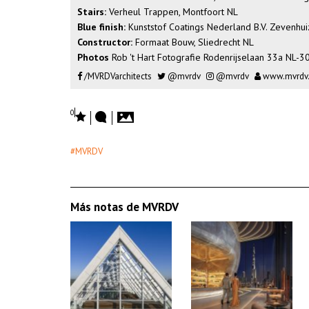
Stairs:
Verheul Trappen, Montfoort NL
Blue finish:
Kunststof Coatings Nederland B.V. Zevenhu
Constructor:
Formaat Bouw, Sliedrecht NL
Photos
Rob 't Hart Fotografie Rodenrijselaan 33a NL
/MVRDVarchitects
@mvrdv
@mvrdv
www.mvrdv
0
#MVRDV
Más notas de MVRDV