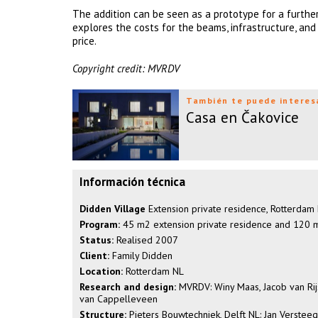
The addition can be seen as a prototype for a further de
explores the costs for the beams, infrastructure, and
price.
Copyright credit: MVRDV
También te puede interes
Casa en Čakovice
Información técnica
Didden Village
Extension private residence, Rotterda
Program:
45 m2 extension private residence and 120 
Status:
Realised 2007
Client:
Family Didden
Location:
Rotterdam NL
Research and design:
MVRDV: Winy Maas, Jacob van Rijs
van Cappelleveen
Structure:
Pieters Bouwtechniek, Delft NL: Jan Verstee