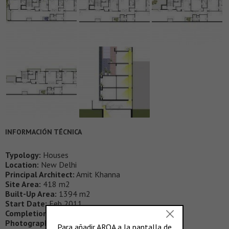
INFORMACIÓN TÉCNICA
Typology:
Houses
Location:
New Delhi
Principal Architect:
Amit Khanna
Site Area:
418 m2
Built-Up Area:
1394 m2
Start Date:
Feb 2011
Completion Date:
Oct 2012
Photography:
Akshat Jain, Amit Khanna