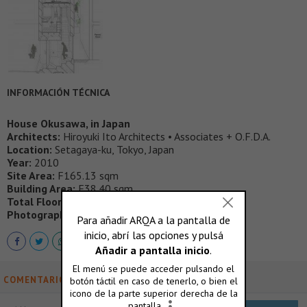
INFORMACIÓN TÉCNICA
House Okusawa, in Japan
Architects:
Hiroyuki Ito Architects • Associates + O.F.D.A.
Location:
Setagaya-ku, Tokyo, Japan
Year:
2010
Site Area:
F165.13 sqm
Building Area:
F38.40 sqm
Total Floor Area:
F82.48 sqm
Photographs:
Jin Hosoya
COMENTARIOS