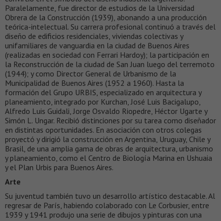
Paralelamente, fue director de estudios de la Universidad
Obrera de la Construcción (1939), abonando a una producción
teórica-intelectual. Su carrera profesional continuó a través del
diseño de edificios residenciales, viviendas colectivas y
unifamiliares de vanguardia en la ciudad de Buenos Aires
(realizadas en sociedad con Ferrari Hardoy); la participación en
la Reconstrucción de la ciudad de San Juan luego del terremoto
(1944); y como Director General de Urbanismo de la
Municipalidad de Buenos Aires (1952 a 1960). Hasta la
formación del Grupo URBIS, especializado en arquitectura y
planeamiento, integrado por Kurchan, José Luis Bacigalupo,
Alfredo Luis Guidali, Jorge Osvaldo Riopedre, Héctor Ugarte y
Simón L. Ungar. Recibió distinciones por su tarea como diseñador
en distintas oportunidades. En asociación con otros colegas
proyectó y dirigió la construcción en Argentina, Uruguay, Chile y
Brasil, de una amplia gama de obras de arquitectura, urbanismo
y planeamiento, como el Centro de Biología Marina en Ushuaia
y el Plan Urbis para Buenos Aires.
Arte
Su juventud también tuvo un desarrollo artístico destacable. Al
regresar de París, habiendo colaborado con Le Corbusier, entre
1939 y 1941 produjo una serie de dibujos y pinturas con una